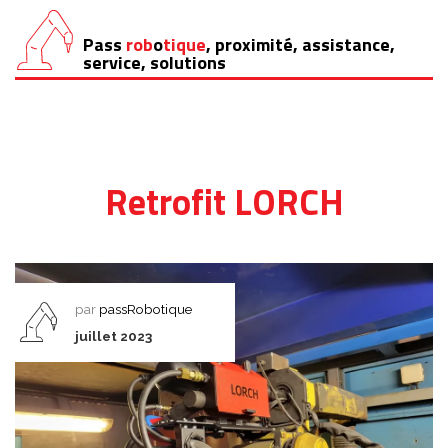
Pass
rob
o
tique
, proximité, assistance,
Aller
service, solutions
au
contenu
Retrofit LORCH
par
passRobotique
juillet 2023