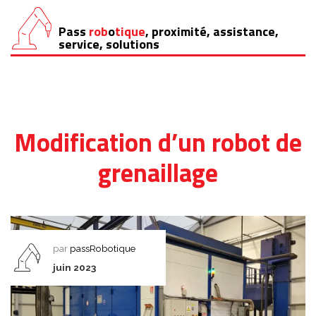
Pass
rob
o
tique
, proximité, assistance,
Aller
service, solutions
au
contenu
Modification d’un robot de
grenaillage
par
passRobotique
juin 2023