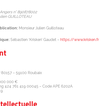
 Angers n° 890878002
Julien GUILLOTEAU
lication:
Monsieur Julien Guilloteau
ique:
Sébastien ‘Krisken’ Gaudet –
https://www.krisken.fr
nt
P 80157 – 59100 Roubaix
 000 000 €
ng 424 761 419 00045 – Code APE 6202A
19
tellectuelle