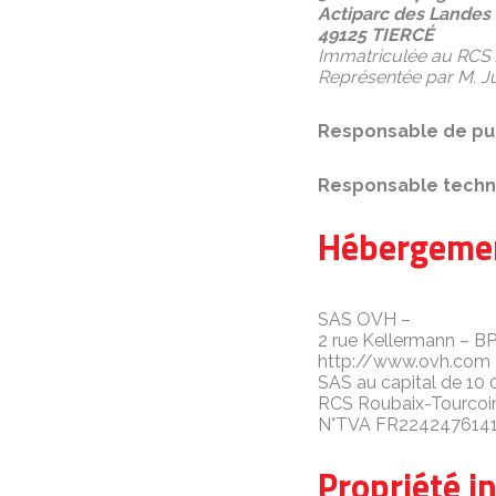
Actiparc des Landes
49125 TIERCÉ
Immatriculée au RCS
Représentée par M. 
Responsable de pub
Responsable techn
Hébergeme
SAS OVH –
2 rue Kellermann – B
http://www.ovh.com
SAS au capital de 10
RCS Roubaix-Tourcoi
N°TVA FR224247614
Propriété in