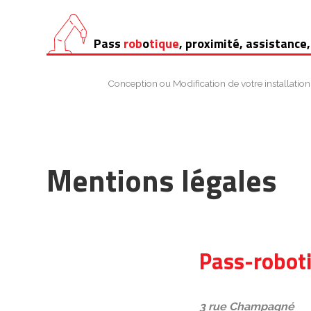
Aller
Pass
rob
o
tique
, proximité, assistance,
au
contenu
Conception ou Modification de votre installation
Mentions légales
Pass-robot
3 rue Champagné